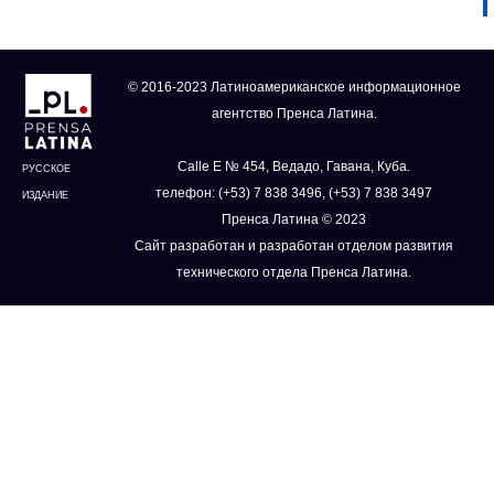
© 2016-2023 Латиноамериканское информационное
агентство Пренса Латина.
Calle E № 454, Ведадо, Гавана, Куба.
РУССКОЕ
телефон: (+53) 7 838 3496, (+53) 7 838 3497
ИЗДАНИЕ
Пренса Латина © 2023
Сайт разработан и разработан отделом развития
технического отдела Пренса Латина.