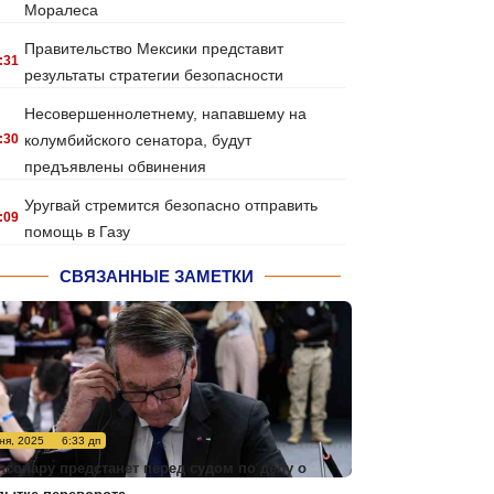
Моралеса
Правительство Мексики представит
:31
результаты стратегии безопасности
Несовершеннолетнему, напавшему на
:30
колумбийского сенатора, будут
предъявлены обвинения
Уругвай стремится безопасно отправить
:09
помощь в Газу
СВЯЗАННЫЕ ЗАМЕТКИ
ня, 2025
6:33 дп
лсонару предстанет перед судом по делу о