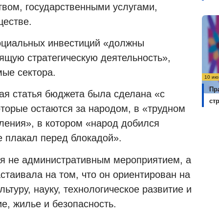
вом, государственными услугами,
ществе.
социальных инвестиций «должны
оящую стратегическую деятельность»,
ые сектора.
10 ию
Пр
ная статья бюджета была сделана «с
ст
торые остаются за народом, в «трудном
ления», в котором «народ добился
е плакал перед блокадой».
ся не административным мероприятием, а
астаивала на том, что он ориентирован на
льтуру, науку, технологическое развитие и
е, жилье и безопасность.