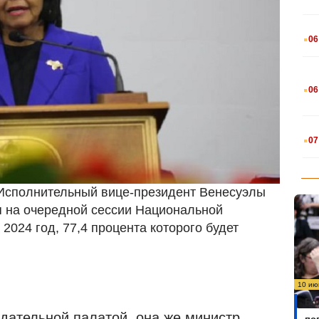
.
06
.
06
.
07
) Исполнительный вице-президент Венесуэлы
я на очередной сессии Национальной
2024 год, 77,4 процента которого будет
10 ию
Бо
дательной палатой, она же министр