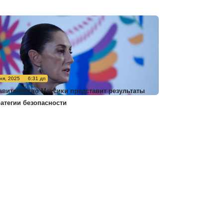
ня, 2025
6:31 дп
авительство Мексики представит результаты
ратегии безопасности