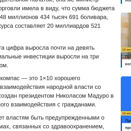
по
орговли имела в виду, что сумма бюджета
48 миллионов 434 тысяч 691 боливара,
курса составляет 20 миллиардов 521
а цифра выросла почти на девять
10 ию
иальные инвестиции выросли на три
Пр
ко
ом.
 компас — это 1×10 хорошего
 взаимодействия народной власти со
 создан президентом Николасом Мадуро в
ного взаимодействия с гражданами.
10 ию
ет властям быть предупрежденными о
Пр
мах, связанных со здравоохранением,
пр