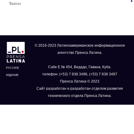
Тпл/сгс
© 2016-2023 Латиноамериканское информационное
агентство Пренса Латина.
Calle E № 454, Ведадо, Гавана, Куба.
РУССКОЕ
телефон: (+53) 7 838 3496, (+53) 7 838 3497
ИЗДАНИЕ
Пренса Латина © 2023
Сайт разработан и разработан отделом развития
технического отдела Пренса Латина.