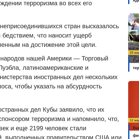
яд
уждении терроризма во всех его
неприсоединившихся стран высказалось
 бедствием, что наносит ущерб
енным на достижение этой цели.
26 ма
 народов нашей Америки — Торговый
Ро
Пуэбла, латиноамериканские и
те
инистерства иностранных дел нескольких
лоса, чтобы указать на абсурдность
странных дел Кубы заявило, что их
спонсором терроризма и напомнило, что,
12 ма
век и еще 2199 человек стали
Ви
фи
ий, выполненных правительством США или