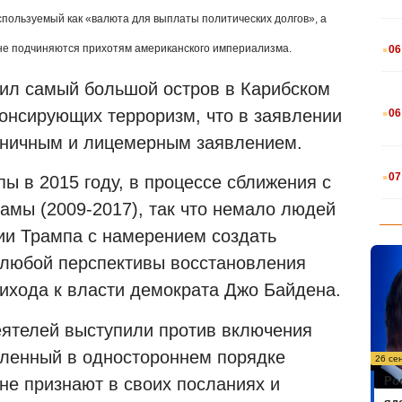
 используемый как «валюта для выплаты политических долгов», а
.
 не подчиняются прихотям американского империализма.
06
ил самый большой остров в Карибском
.
понсирующих терроризм, что в заявлении
06
иничным и лицемерным заявлением.
.
07
пы в 2015 году, в процессе сближения с
амы (2009-2017), так что немало людей
ии Трампа с намерением создать
 любой перспективы восстановления
ихода к власти демократа Джо Байдена.
деятелей выступили против включения
авленный в одностороннем порядке
26 се
е признают в своих посланиях и
Ро