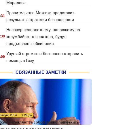
Моралеса
Правительство Мексики представит
:31
результаты стратегии безопасности
Несовершеннолетнему, напавшему на
:30
колумбийского сенатора, будут
предъявлены обвинения
Уругвай стремится безопасно отправить
:09
помощь в Газу
СВЯЗАННЫЕ ЗАМЕТКИ
нтября, 2024
1:29 дп
ссия оставляет за собой право применить