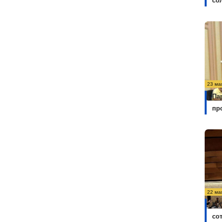
со
23 ма
Па
пр
22 ма
Ку
со