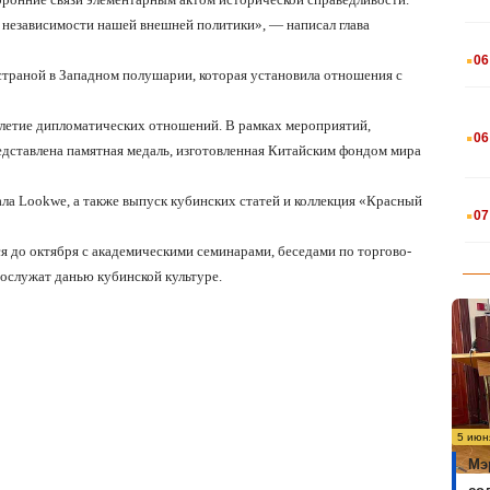
независимости нашей внешней политики», — написал глава
.
06
страной в Западном полушарии, которая установила отношения с
.
илетие дипломатических отношений. В рамках мероприятий,
06
едставлена памятная медаль, изготовленная Китайским фондом мира
.
ала
Lookwe
, а также выпуск кубинских статей и коллекция «Красный
07
я до октября с академическими семинарами, беседами по торгово-
ослужат данью кубинской культуре.
5 июн
Мэ