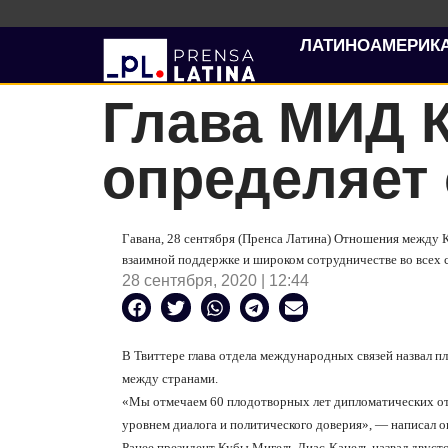
ЛАТИНОАМЕРИК
Глава МИД 
определяет 
Гавана, 28 сентября (Пренса Латина) Отношения между К
взаимной поддержке и широком сотрудничестве во всех с
28 сентября, 2020 | 12:44
В Твиттере глава отдела международных связей назвал
между странами.
«Мы отмечаем 60 плодотворных лет дипломатических о
уровнем диалога и политического доверия», — написал о
Ранее президент Кубы Мигель Диас-Канель назвал двуст