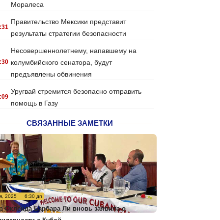
Моралеса
Правительство Мексики представит
:31
результаты стратегии безопасности
Несовершеннолетнему, напавшему на
:30
колумбийского сенатора, будут
предъявлены обвинения
Уругвай стремится безопасно отправить
:09
помощь в Газу
СВЯЗАННЫЕ ЗАМЕТКИ
я, 2025
6:30 дп
р Окленда Барбара Ли вновь заявила о