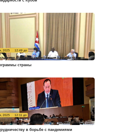
лидарности с Кубой
я, 2025
12:49 дп
рламент Кубы рассматривает приоритетные
ограммы страны
я, 2025
12:11 дп
ба призывает к более тесному глобальному
трудничеству в борьбе с пандемиями