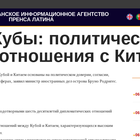
АНСКОЕ ИНФОРМАЦИОННОЕ АГЕНТСТВО
ПРЕНСА ЛАТИНА
Кубы: политичес
отношения с Ки
убой и Китаем основаны на политическом доверии, согласии,
ферах, заявил министр иностранных дел острова Бруно Родригес.
.
06
.
 плодотворными шесть десятилетий дипломатических отношений
06
тношений между Кубой и Китаем, характеризующихся высоким
.
н.
06
оронние связи элементарным актом исторической справедливости.