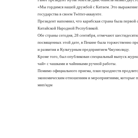
«Мы гордимся нашей дружбой с Китаем. Это выражение 
государства в своем
Twitter
-аккаунте.
Президент напомнил, что карибская страна была первой 
Китайской Народной Республикой.
Обе страны сегодня, 28 сентября, отмечают шестидесят
посвященных этой дате, в Пекине была торжественно пр
и развития и Культурным предприятием Чжунюлиду.
Кроме того, был опубликован специальный выпуск журн
чай» с чашками и чайниками ручной работы.
Помимо официального приема, план празднеств продлитс
экономическим отношениям и мероприятиями, которые п
мнп/идм