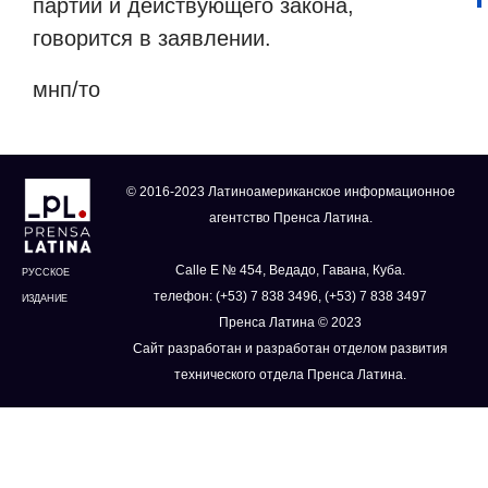
партий и действующего закона,
говорится в заявлении.
мнп/то
© 2016-2023 Латиноамериканское информационное
агентство Пренса Латина.
Calle E № 454, Ведадо, Гавана, Куба.
РУССКОЕ
телефон: (+53) 7 838 3496, (+53) 7 838 3497
ИЗДАНИЕ
Пренса Латина © 2023
Сайт разработан и разработан отделом развития
технического отдела Пренса Латина.