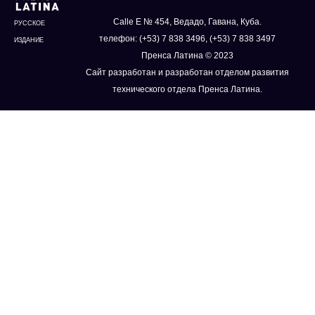
Calle E № 454, Ведадо, Гавана, Куба.
РУССКОЕ
телефон: (+53) 7 838 3496, (+53) 7 838 3497
ИЗДАНИЕ
Пренса Латина © 2023
Сайт разработан и разработан отделом развития
технического отдела Пренса Латина.