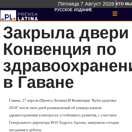
Пятница 7 Август 2026
КТО МЫ
РУССКОЕ ИЗДАНИЕ
Закрыла двери
Конвенция по
здравоохране
в Гаване
Гавана, 27 апреля (Пренса Латина) III Конвенция "Куба-здоровье
2018" после пяти дней размышлений об универсальном
здравоохранении в интересах устойчивого развития, с участием
Генерального директора ВОЗ Тедроса Адхана, завершила сегодня
заседания и дебаты.