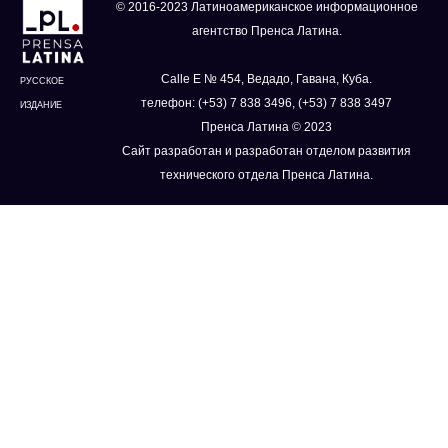
© 2016-2023 Латиноамериканское информационное
агентство Пренса Латина.
Calle E № 454, Ведадо, Гавана, Куба.
РУССКОЕ
телефон: (+53) 7 838 3496, (+53) 7 838 3497
ИЗДАНИЕ
Пренса Латина © 2023
Сайт разработан и разработан отделом развития
технического отдела Пренса Латина.